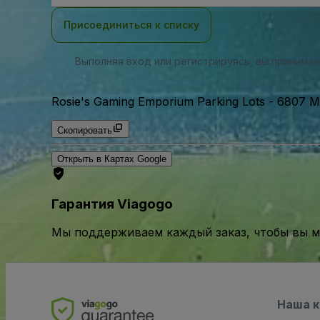
почты
Присоединиться к списку
Выполняя вход или регистрируясь, вы принима
Rosie's Gaming Emporium Parking Lots
-
6807 Mi
Скопировать
Открыть в Картах Google
Гарантия Viagogo
Мы поддерживаем каждый заказ, чтобы вы мо
Наша 