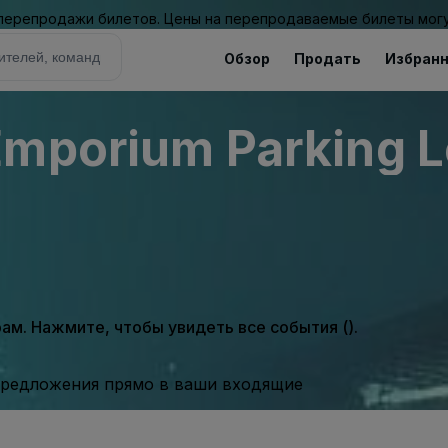
 перепродажи билетов. Цены на перепродаваемые билеты могу
Обзор
Продать
Избран
Emporium Parking L
м. Нажмите, чтобы увидеть все события ().
предложения прямо в ваши входящие