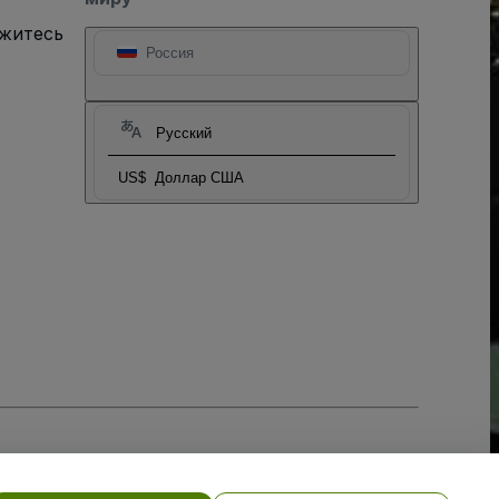
яжитесь
Россия
Русский
US$
Доллар США
тношении файлов cookie
, и
Политики конфиденциальности