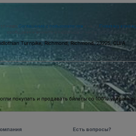
ете наше
Соглашение с пользователем
и нашу
Политику конфи
сообщения и можете отказаться от них в любое время.
dlothian Turnpike, Richmond, Richmond, 23225, США
гли покупать и продавать билеты со 100% уверенно
компания
Есть вопросы?