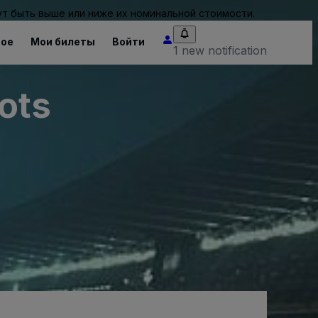
т быть выше или ниже их номинальной стоимости.
ное
Мои билеты
Войти
1 new notification
ots