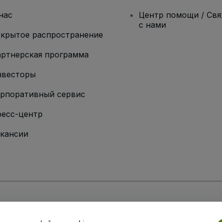
нас
Центр помощи / Св
с нами
крытое распространение
ртнерская программа
нвесторы
рпоративный сервис
есс-центр
кансии
ии
вий и положений
, а также
Политики конфиденциальности
,
Политики в о