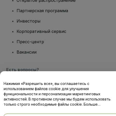
Открытое распространение
Партнерская программа
Инвесторы
Корпоративный сервис
Пресс-центр
Вакансии
Есть вопросы?
Центр помощи / Свяжитесь с нами
Нажимая «Разрешить все», вы соглашаетесь с
использованием файлов cookie для улучшения
функциональности и персонализации маркетинговых
активностей. В противном случае мы будем использовать
только строго необходимые файлы cookie. Больше
информации — в нашей
Политике в отношении файлов cookie
Авторские права © viagogo GmbH 2026
Сведения о компании