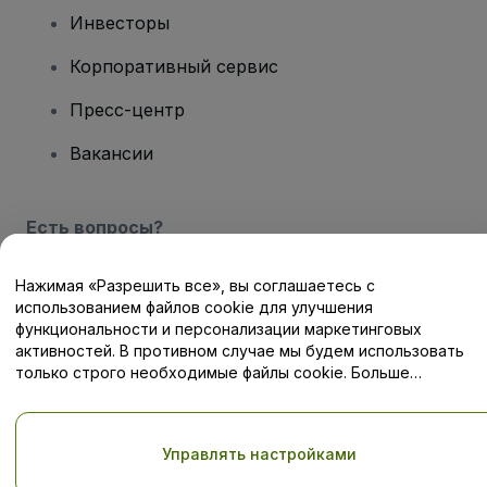
Инвесторы
Корпоративный сервис
Пресс-центр
Вакансии
Есть вопросы?
Центр помощи / Свяжитесь с нами
Нажимая «Разрешить все», вы соглашаетесь с
использованием файлов cookie для улучшения
функциональности и персонализации маркетинговых
активностей. В противном случае мы будем использовать
только строго необходимые файлы cookie. Больше
информации — в нашей
Политике в отношении файлов cookie
Авторские права © viagogo GmbH 2026
Сведения о компании
Использование данного веб-сайта означает принятие
Условий
и положений
, а также
Политики конфиденциальности
,
Управлять настройками
Политики в отношении файлов cookie
, и
Политики
конфиденциальности для мобильных устройств