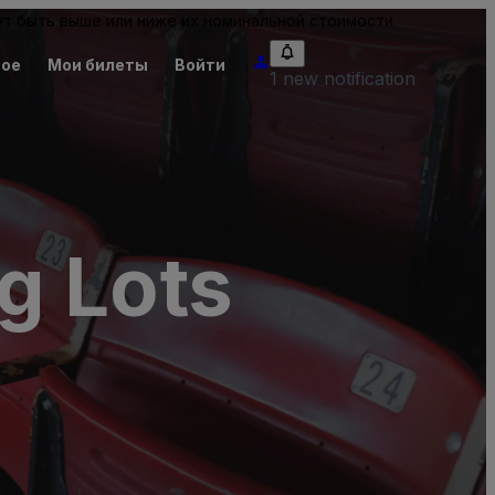
т быть выше или ниже их номинальной стоимости.
ное
Мои билеты
Войти
1 new notification
g Lots