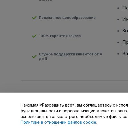
Па
Прозначное ценообразование
И
Ко
100% гарантия заказа
Пр
Ва
Служба поддержки клиентов от А
до Я
Авторские права © viagogo GmbH 2026
Сведения о компан
Использование данного веб-сайта означает принятие
Усло
для мобильных устройств
Нажимая «Разрешить все», вы соглашаетесь с испол
Не передавайте мою личную информацию третьим лицам/В
функциональности и персонализации маркетинговых
использовать только строго необходимые файлы co
Политике в отношении файлов cookie
.