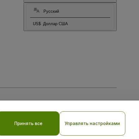
Русский
US$
Доллар США
тношении файлов cookie
, и
Политики конфиденциальности
Принять все
Управлять настройками