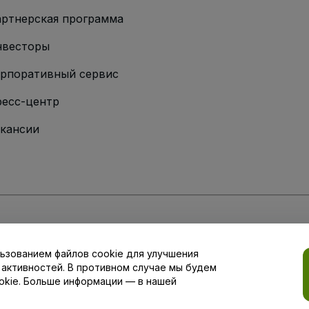
ртнерская программа
нвесторы
рпоративный сервис
есс-центр
кансии
ии
вий и положений
, а также
Политики конфиденциальности
,
Политики в о
ьзованием файлов cookie для улучшения
аши настройки конфиденциальности
 активностей. В противном случае мы будем
okie. Больше информации — в нашей