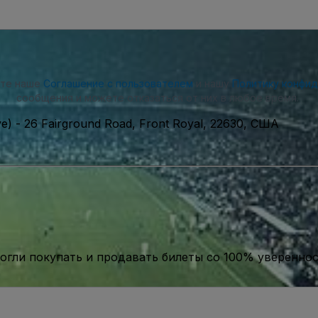
ете наше
Соглашение с пользователем
и нашу
Политику конфи
сообщения и можете отказаться от них в любое время.
ve)
-
26 Fairground Road, Front Royal, 22630, США
гли покупать и продавать билеты со 100% уверенно