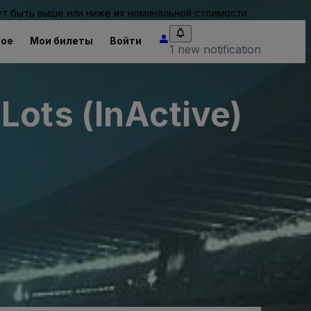
т быть выше или ниже их номинальной стоимости.
ное
Мои билеты
Войти
1 new notification
Lots (InActive)