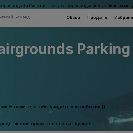
 перепродажи билетов. Цены на перепродаваемые билеты могу
Обзор
Продать
Избран
irgrounds Parking 
м. Нажмите, чтобы увидеть все события ().
предложения прямо в ваши входящие