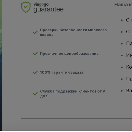
Наша 
О 
Проверки безопасности мирового
От
класса
Па
Прозначное ценообразование
И
Ко
100% гарантия заказа
Пр
Ва
Служба поддержки клиентов от А
до Я