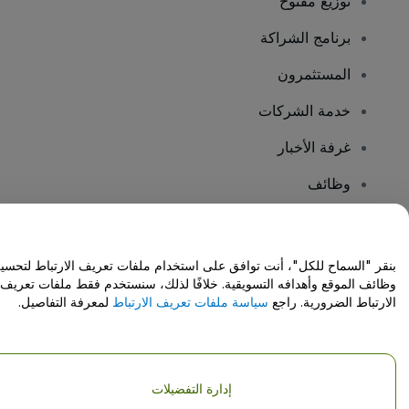
توزيع مفتوح
برنامج الشراكة
المستثمرون
خدمة الشركات
غرفة الأخبار
وظائف
هل لديك أسئلة؟
بنقر "السماح للكل"، أنت توافق على استخدام ملفات تعريف الارتباط لتحسي
وظائف الموقع وأهدافه التسويقية. خلافًا لذلك، سنستخدم فقط ملفات تعريف
مركز المساعدة / اتصل بنا
الارتباط الضرورية. راجع
سياسة ملفات تعريف الارتباط
لمعرفة التفاصيل.
إدارة التفضيلات
حقوق النشر © شركة فياجوجو المحدودة 2026
تفاصيل الشركة