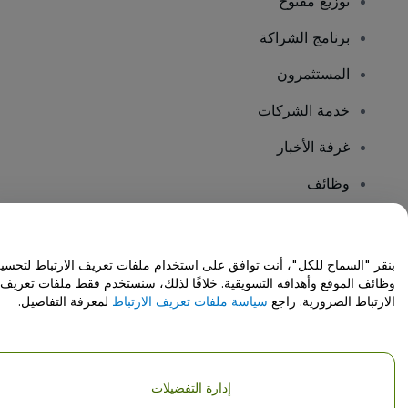
توزيع مفتوح
برنامج الشراكة
المستثمرون
خدمة الشركات
غرفة الأخبار
وظائف
هل لديك أسئلة؟
بنقر "السماح للكل"، أنت توافق على استخدام ملفات تعريف الارتباط لتحسي
وظائف الموقع وأهدافه التسويقية. خلافًا لذلك، سنستخدم فقط ملفات تعريف
مركز المساعدة / اتصل بنا
الارتباط الضرورية. راجع
سياسة ملفات تعريف الارتباط
لمعرفة التفاصيل.
إدارة التفضيلات
حقوق النشر © شركة فياجوجو المحدودة 2026
تفاصيل الشركة