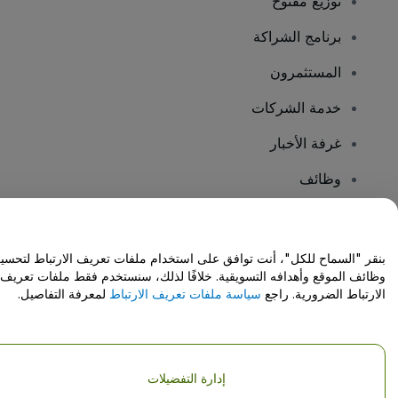
توزيع مفتوح
برنامج الشراكة
المستثمرون
خدمة الشركات
غرفة الأخبار
وظائف
هل لديك أسئلة؟
بنقر "السماح للكل"، أنت توافق على استخدام ملفات تعريف الارتباط لتحسي
وظائف الموقع وأهدافه التسويقية. خلافًا لذلك، سنستخدم فقط ملفات تعريف
مركز المساعدة / اتصل بنا
الارتباط الضرورية. راجع
سياسة ملفات تعريف الارتباط
لمعرفة التفاصيل.
إدارة التفضيلات
حقوق النشر © شركة فياجوجو المحدودة 2026
تفاصيل الشركة