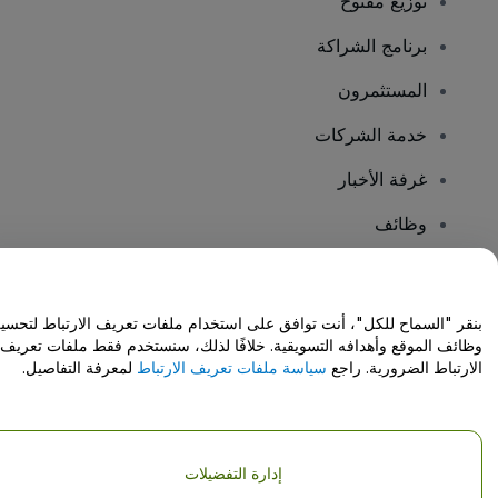
توزيع مفتوح
برنامج الشراكة
المستثمرون
خدمة الشركات
غرفة الأخبار
وظائف
هل لديك أسئلة؟
بنقر "السماح للكل"، أنت توافق على استخدام ملفات تعريف الارتباط لتحسي
وظائف الموقع وأهدافه التسويقية. خلافًا لذلك، سنستخدم فقط ملفات تعريف
مركز المساعدة / اتصل بنا
الارتباط الضرورية. راجع
سياسة ملفات تعريف الارتباط
لمعرفة التفاصيل.
إدارة التفضيلات
حقوق النشر © شركة فياجوجو المحدودة 2026
تفاصيل الشركة