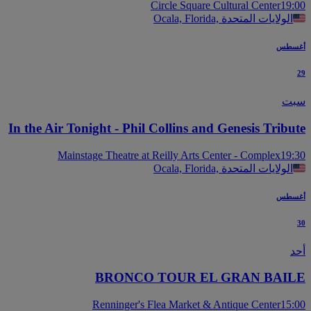
Circle Square Cultural Center
19
Ocala, Florida, الولايات المتحدة
سطس
ت
In the Air Tonight - Phil Collins and Genesis Tribu
Mainstage Theatre at Reilly Arts Center - Complex
19
Ocala, Florida, الولايات المتحدة
سطس
BRONCO TOUR EL GRAN BAI
Renninger's Flea Market & Antique Center
15