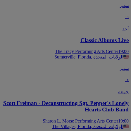
بر
Classic Albums Li
The Tracy Performing Arts Center
19
Sumterville, Florida, الولايات المتحدة
بر
عة
Scott Freiman - Deconstructing Sgt. Pepper's Lone
Hearts Club Ba
Sharon L. Morse Performing Arts Center
19
The Villages, Florida, الولايات المتحدة