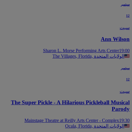
بر
ت
Ann Wils
Sharon L. Morse Performing Arts Center
19
The Villages, Florida, الولايات المتحدة
بر
ت
The Super Pickle - A Hilarious Pickleball Music
Paro
Mainstage Theatre at Reilly Arts Center - Complex
19
Ocala, Florida, الولايات المتحدة