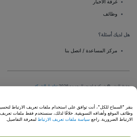
غرفة الأخبار
وظائف
هل لديك أسئلة؟
مركز المساعدة / اتصل بنا
حقوق النشر © شركة فياجوجو المحدودة 2026
تفاصيل الشركة
يشكل استخدامك لهذا الموقع قبولًا
للشروط والأحكام
و
سياسة الخصوصية
و
سياسة
ملفات تعريف الارتباط
و
سياسة خصوصية الجوال
لا تشارك معلوماتي الشخصية/خيارات الخصوصية الخاصة بك
بنقر "السماح للكل"، أنت توافق على استخدام ملفات تعريف الارتباط لتحسين
وظائف الموقع وأهدافه التسويقية. خلافًا لذلك، سنستخدم فقط ملفات تعريف
الارتباط الضرورية. راجع
سياسة ملفات تعريف الارتباط
لمعرفة التفاصيل.