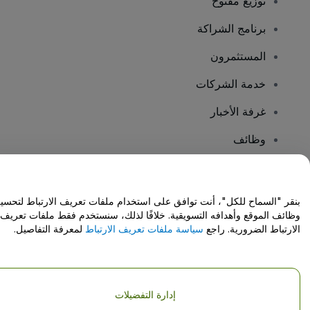
توزيع مفتوح
برنامج الشراكة
المستثمرون
خدمة الشركات
غرفة الأخبار
وظائف
هل لديك أسئلة؟
بنقر "السماح للكل"، أنت توافق على استخدام ملفات تعريف الارتباط لتحسي
وظائف الموقع وأهدافه التسويقية. خلافًا لذلك، سنستخدم فقط ملفات تعريف
مركز المساعدة / اتصل بنا
الارتباط الضرورية. راجع
سياسة ملفات تعريف الارتباط
لمعرفة التفاصيل.
إدارة التفضيلات
حقوق النشر © شركة فياجوجو المحدودة 2026
تفاصيل الشركة