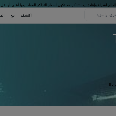
لم لشراء وإعادة بيع التذاكر. قد تكون أسعار التذاكر المعاد بيعها أعلى أو أقل 
اكتشف
بيع
الم
الـ .