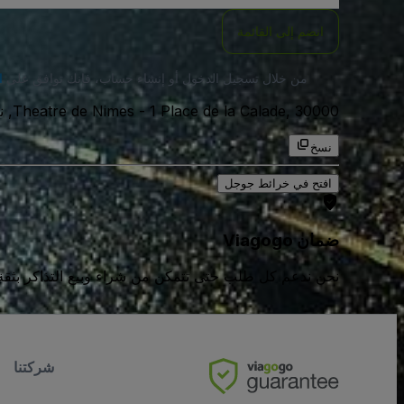
انضم إلى القائمة
من خلال تسجيل الدخول أو إنشاء حساب، فإنك توافق على
ا
1 Place de la Calade, 30000, نيم, فرنسا
-
Theatre de Nimes
نسخ
افتح في خرائط جوجل
ضمان Viagogo
نحن ندعم كل طلب حتى تتمكن من شراء وبيع التذاكر بثقة كامل
شركتنا