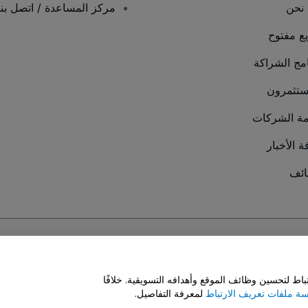
نحن
مركز المساعدة / اتصل بنا
يع مفتوح
امج الشراكة
ستثمرون
ة الشركات
ة الأخبار
ئف
سة ملفات تعريف الارتباط
و
سياسة خصوصية الجوال
ط لتحسين وظائف الموقع وأهدافه التسويقية. خلافًا
ة ملفات تعريف الارتباط
لمعرفة التفاصيل.