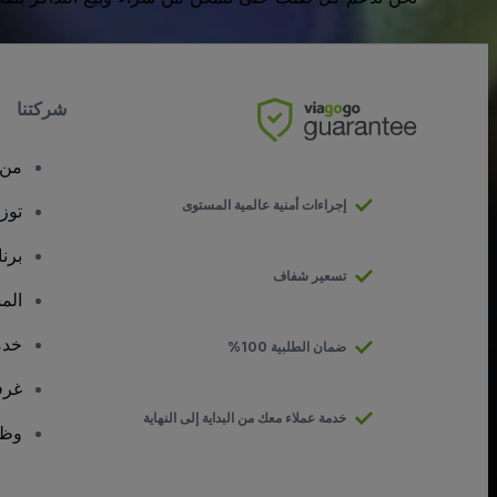
شركتنا
من 
إجراءات أمنية عالمية المستوى
توز
برن
تسعير شفاف
الم
خدم
ضمان الطلبية 100%
غرف
خدمة عملاء معك من البداية إلى النهاية
وظا