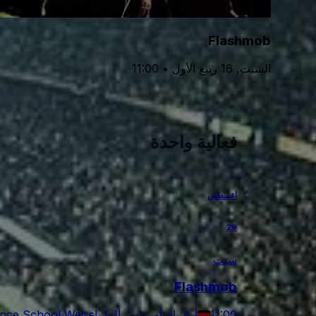
Flashmob
السبت, 16 ربيع الأول • 11:00
فعالية واحدة
أغسطس
29
سبت
Flashmob
11:00
أوفنباخ أم ماين, ألمانيا
nce School Weiss