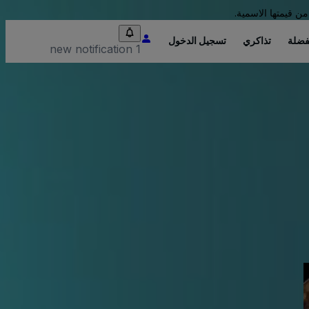
من قيمتها الاسمية.
فضلة
تذاكري
تسجيل الدخول
1 new notification