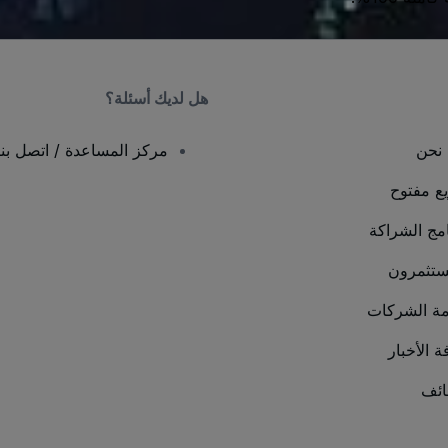
هل لديك أسئلة؟
نحن
مركز المساعدة / اتصل بنا
يع مفتوح
امج الشراكة
ستثمرون
ة الشركات
ة الأخبار
ئف