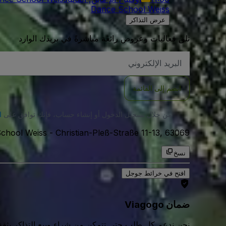
Dance School Weiss
عرض التذاكر
تلق فعاليات وعروض رائعة مباشرةً في بريدك الوارد
العنوان
الاكتروني
انضم إلى القائمة
من خلال تسجيل الدخول أو إنشاء حساب، فإنك توافق على
ا
Christian-Pleß-Straße 11-13, 63069, أوفنباخ أم ماين, المانيا
-
chool Weiss
نسخ
افتح في خرائط جوجل
ضمان Viagogo
نحن ندعم كل طلب حتى تتمكن من شراء وبيع التذاكر بثقة كامل