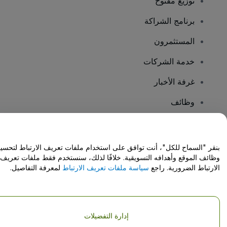
توزيع مفتوح
برنامج الشراكة
المستثمرون
خدمة الشركات
غرفة الأخبار
وظائف
هل لديك أسئلة؟
بنقر "السماح للكل"، أنت توافق على استخدام ملفات تعريف الارتباط لتحسي
وظائف الموقع وأهدافه التسويقية. خلافًا لذلك، سنستخدم فقط ملفات تعريف
مركز المساعدة / اتصل بنا
الارتباط الضرورية. راجع
سياسة ملفات تعريف الارتباط
لمعرفة التفاصيل.
إدارة التفضيلات
حقوق النشر © شركة فياجوجو المحدودة 2026
تفاصيل الشركة