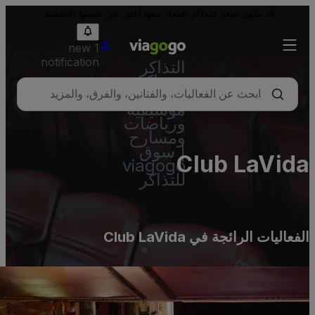
قد يكون سعر التذاكر المعاد بيعها أعلى من قيمتها الاسمية.
1 new
notification
التذاكر
- تذاكر
حفلات
موسيقية
ورياضات
ومسارح
| سوق
Club LaVid
viagogo
للتذاكر
لفعاليات الرائجة في Club LaVida