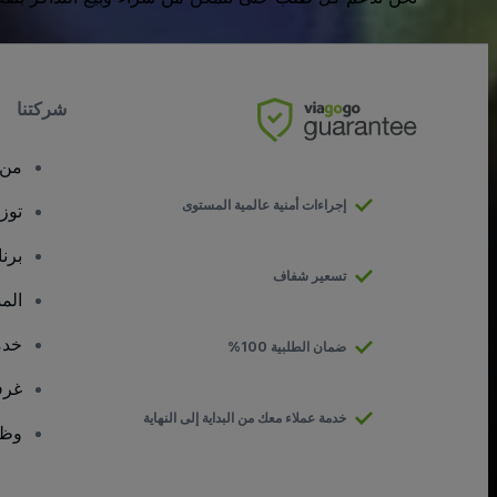
شركتنا
من 
إجراءات أمنية عالمية المستوى
توز
برن
تسعير شفاف
الم
خدم
ضمان الطلبية 100%
غرف
خدمة عملاء معك من البداية إلى النهاية
وظا