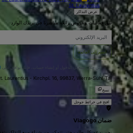
St. Laurentius
عرض التذاكر
تلق فعاليات وعروض رائعة مباشرةً في بريدك الوارد
العنوان
الاكتروني
انضم إلى القائمة
من خلال تسجيل الدخول أو إنشاء حساب، فإنك توافق على
ا
Kirchpl. 16, 99837, Werra-Suhl-Tal, المانيا
-
t. Laurentius
نسخ
افتح في خرائط جوجل
ضمان Viagogo
نحن ندعم كل طلب حتى تتمكن من شراء وبيع التذاكر بثقة كامل