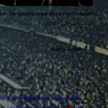
2026 - Die grösste Orgel-Show Deutschlands
السبت, 9 ربيع الأول • 20:00
فعالية واحدة
أغسطس
22
سبت
- Die grösste Orgel-Show Deutschlands
20:00
Werra-Suhl-Tal, ألمانيا
St. Laurentius