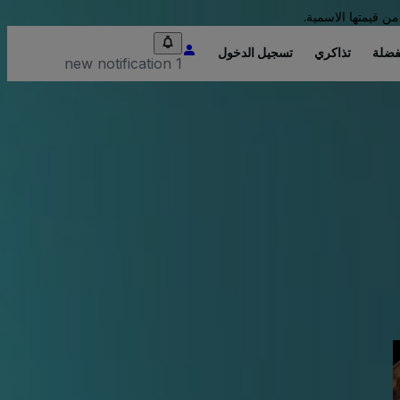
من قيمتها الاسمية.
فضلة
تذاكري
تسجيل الدخول
1 new notification