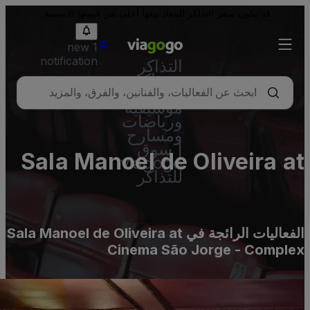
قد يكون سعر التذاكر المعاد بيعها أعلى من قيمتها الاسمية.
1 new
notification
التذاكر
- تذاكر
حفلات
موسيقية
ورياضات
ومسارح
| سوق
Sala Manoel de Oliveira a
viagogo
للتذاكر
Cinema São Jorge 
Comple
الفعاليات الرائجة في Sala Manoel de Oliveira at
Cinema São Jorge - Comple