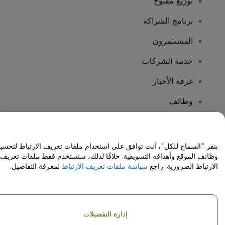
توزيع مفتوح
برنامج الشراكة
المستثمرون
خدمة الشركات
غرفة الأخبار
وظائف
هل لديك أسئلة؟
بنقر "السماح للكل"، أنت توافق على استخدام ملفات تعريف الارتباط لتحسي
وظائف الموقع وأهدافه التسويقية. خلافًا لذلك، سنستخدم فقط ملفات تعريف
مركز المساعدة / اتصل بنا
الارتباط الضرورية. راجع
سياسة ملفات تعريف الارتباط
لمعرفة التفاصيل.
إدارة التفضيلات
حقوق النشر © شركة فياجوجو المحدودة 2026
تفاصيل الشركة