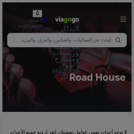
قد يكون سعر التذاكر المعاد بيعها أعلى من قيمتها الاسمية.
1 new
notification
التذاكر
- تذاكر
حفلات
موسيقية
ورياضات
ومسارح
| سوق
viagogo
Road House
للتذاكر
لا توجد أحداث ضمن عوامل تصفيتك، انقر لرؤية جميع الأحداث