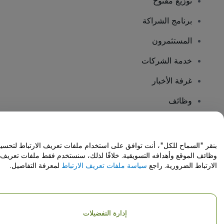
توزيع مفتوح
برنامج الشراكة
المستثمرون
خدمة الشركات
غرفة الأخبار
وظائف
هل لديك أسئلة؟
بنقر "السماح للكل"، أنت توافق على استخدام ملفات تعريف الارتباط لتحسي
وظائف الموقع وأهدافه التسويقية. خلافًا لذلك، سنستخدم فقط ملفات تعريف
مركز المساعدة / اتصل بنا
الارتباط الضرورية. راجع
سياسة ملفات تعريف الارتباط
لمعرفة التفاصيل.
إدارة التفضيلات
حقوق النشر © شركة فياجوجو المحدودة 2026
تفاصيل الشركة