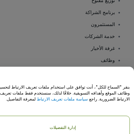
توزيع مفتوح
برنامج الشراكة
المستثمرون
خدمة الشركات
غرفة الأخبار
وظائف
هل لديك أسئلة؟
بنقر "السماح للكل"، أنت توافق على استخدام ملفات تعريف الارتباط لتحسي
وظائف الموقع وأهدافه التسويقية. خلافًا لذلك، سنستخدم فقط ملفات تعريف
مركز المساعدة / اتصل بنا
الارتباط الضرورية. راجع
سياسة ملفات تعريف الارتباط
لمعرفة التفاصيل.
إدارة التفضيلات
حقوق النشر © شركة فياجوجو المحدودة 2026
تفاصيل الشركة