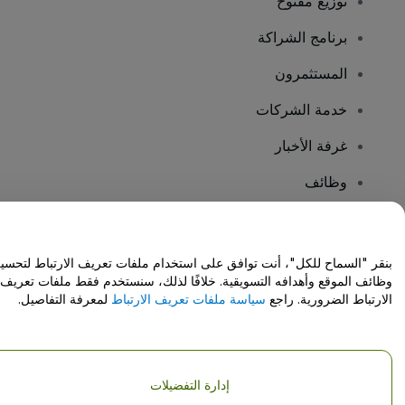
توزيع مفتوح
برنامج الشراكة
المستثمرون
خدمة الشركات
غرفة الأخبار
وظائف
هل لديك أسئلة؟
بنقر "السماح للكل"، أنت توافق على استخدام ملفات تعريف الارتباط لتحسي
وظائف الموقع وأهدافه التسويقية. خلافًا لذلك، سنستخدم فقط ملفات تعريف
مركز المساعدة / اتصل بنا
الارتباط الضرورية. راجع
سياسة ملفات تعريف الارتباط
لمعرفة التفاصيل.
إدارة التفضيلات
حقوق النشر © شركة فياجوجو المحدودة 2026
تفاصيل الشركة