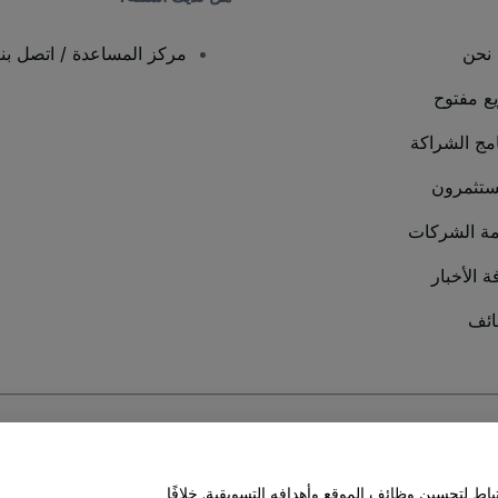
نحن
مركز المساعدة / اتصل بنا
يع مفتوح
امج الشراكة
ستثمرون
ة الشركات
ة الأخبار
ئف
سة ملفات تعريف الارتباط
و
سياسة خصوصية الجوال
ط لتحسين وظائف الموقع وأهدافه التسويقية. خلافًا