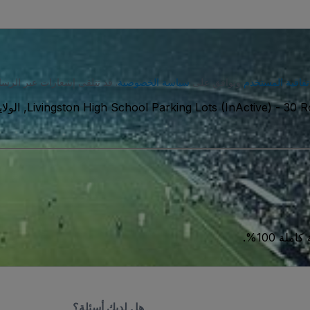
تفاقية المستخدم
وتوافق على
سياسة الخصوصية
. قد تتلقى إشعارات عبر الرسا
امريكية
-
Livingston High School Parking Lots (InActive)
ة 100%.
هل لديك أسئلة؟