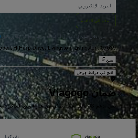
العنوان
الاكتروني
انضم إلى القائمة
من خلال تسجيل الدخول أو إنشاء حساب، فإنك توافق على
ا
30 Robert H Harp Drive, Livingston, Livingston, 07039, الولايات المتحدة ال
نسخ
افتح في خرائط جوجل
ضمان Viagogo
نحن ندعم كل طلب حتى تتمكن من شراء وبيع التذاكر بثقة كامل
شركتنا