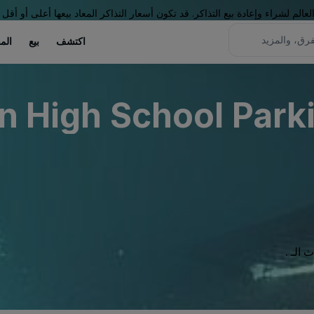
لم لشراء وإعادة بيع التذاكر. قد تكون أسعار التذاكر المعاد بيعها أعلى أو أقل 
اكتشف
بيع
الم
n High School Parki
الـ .