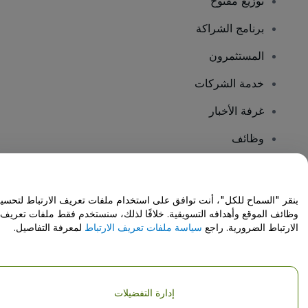
توزيع مفتوح
برنامج الشراكة
المستثمرون
خدمة الشركات
غرفة الأخبار
وظائف
هل لديك أسئلة؟
بنقر "السماح للكل"، أنت توافق على استخدام ملفات تعريف الارتباط لتحسي
وظائف الموقع وأهدافه التسويقية. خلافًا لذلك، سنستخدم فقط ملفات تعريف
مركز المساعدة / اتصل بنا
الارتباط الضرورية. راجع
سياسة ملفات تعريف الارتباط
لمعرفة التفاصيل.
إدارة التفضيلات
حقوق النشر © شركة فياجوجو المحدودة 2026
تفاصيل الشركة