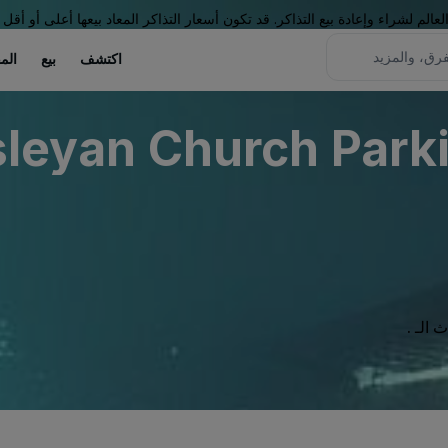
لم لشراء وإعادة بيع التذاكر. قد تكون أسعار التذاكر المعاد بيعها أعلى أو أقل 
اكتشف
بيع
الم
eyan Church Parkin
الـ .