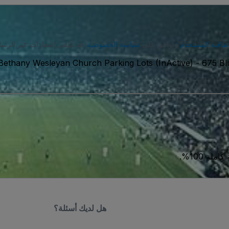
تفاقية المستخدم
وتوافق على
سياسة الخصوصية
. قد تتلقى إشعارات عبر الرسا
 الامريكية
-
Bethany Wesleyan Church Parking Lots (InActive)
ة 100%.
هل لديك أسئلة؟