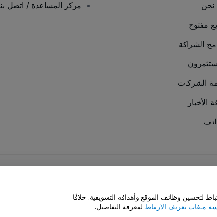
نحن
مركز المساعدة / اتصل بنا
يع مفتوح
امج الشراكة
ستثمرون
ة الشركات
ة الأخبار
ئف
سة ملفات تعريف الارتباط
و
سياسة خصوصية الجوال
ط لتحسين وظائف الموقع وأهدافه التسويقية. خلافًا
ة ملفات تعريف الارتباط
لمعرفة التفاصيل.