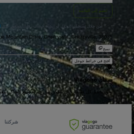
انضم إلى القائمة
من خلال تسجيل الدخول أو إنشاء حساب، فإنك توافق على
ا
675 Blue Mountain Drive, Cherryville, Cherryville, 18035, الولايات المتحدة
نسخ
افتح في خرائط جوجل
ضمان Viagogo
نحن ندعم كل طلب حتى تتمكن من شراء وبيع التذاكر بثقة كامل
شركتنا