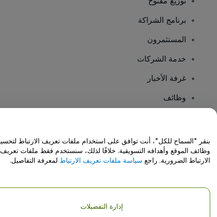
توزيع مفتوح
برنامج الشراكة
المستثمرون
خدمة الشركات
غرفة الأخبار
وظائف
هل لديك أسئلة؟
بنقر "السماح للكل"، أنت توافق على استخدام ملفات تعريف الارتباط لتحسي
وظائف الموقع وأهدافه التسويقية. خلافًا لذلك، سنستخدم فقط ملفات تعريف
مركز المساعدة / اتصل بنا
الارتباط الضرورية. راجع
سياسة ملفات تعريف الارتباط
لمعرفة التفاصيل.
إدارة التفضيلات
حقوق النشر © شركة فياجوجو المحدودة 2026
تفاصيل الشركة