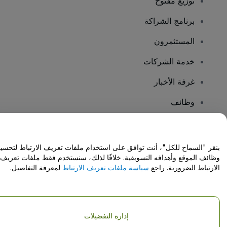
توزيع مفتوح
برنامج الشراكة
المستثمرون
خدمة الشركات
غرفة الأخبار
وظائف
هل لديك أسئلة؟
بنقر "السماح للكل"، أنت توافق على استخدام ملفات تعريف الارتباط لتحسي
وظائف الموقع وأهدافه التسويقية. خلافًا لذلك، سنستخدم فقط ملفات تعريف
مركز المساعدة / اتصل بنا
الارتباط الضرورية. راجع
سياسة ملفات تعريف الارتباط
لمعرفة التفاصيل.
إدارة التفضيلات
حقوق النشر © شركة فياجوجو المحدودة 2026
تفاصيل الشركة