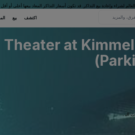
لم لشراء وإعادة بيع التذاكر. قد تكون أسعار التذاكر المعاد بيعها أعلى أو أقل 
اكتشف
بيع
الم
 Theater at Kimmel
Parki
الـ .