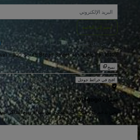
العنوان
الاكتروني
انضم إلى القائمة
من خلال تسجيل الدخول أو إنشاء حساب، فإنك توافق على
ا
300 South Broad Street, Philadelphia, 19102, الولايات المتحدة الامريكية
-
ve)
نسخ
افتح في خرائط جوجل
ضمان Viagogo
نحن ندعم كل طلب حتى تتمكن من شراء وبيع التذاكر بثقة كامل