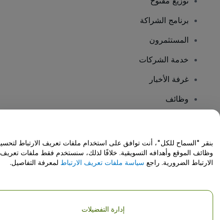
توزيع مفتوح
برنامج الشراكة
المستثمرون
خدمة الشركات
غرفة الأخبار
وظائف
هل لديك أسئلة؟
بنقر "السماح للكل"، أنت توافق على استخدام ملفات تعريف الارتباط لتحسي
وظائف الموقع وأهدافه التسويقية. خلافًا لذلك، سنستخدم فقط ملفات تعريف
مركز المساعدة / اتصل بنا
الارتباط الضرورية. راجع
سياسة ملفات تعريف الارتباط
لمعرفة التفاصيل.
إدارة التفضيلات
حقوق النشر © شركة فياجوجو المحدودة 2026
تفاصيل الشركة