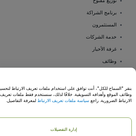
توزيع مفتوح
برنامج الشراكة
المستثمرون
خدمة الشركات
غرفة الأخبار
وظائف
هل لديك أسئلة؟
بنقر "السماح للكل"، أنت توافق على استخدام ملفات تعريف الارتباط لتحسي
وظائف الموقع وأهدافه التسويقية. خلافًا لذلك، سنستخدم فقط ملفات تعريف
مركز المساعدة / اتصل بنا
الارتباط الضرورية. راجع
سياسة ملفات تعريف الارتباط
لمعرفة التفاصيل.
إدارة التفضيلات
حقوق النشر © شركة فياجوجو المحدودة 2026
تفاصيل الشركة