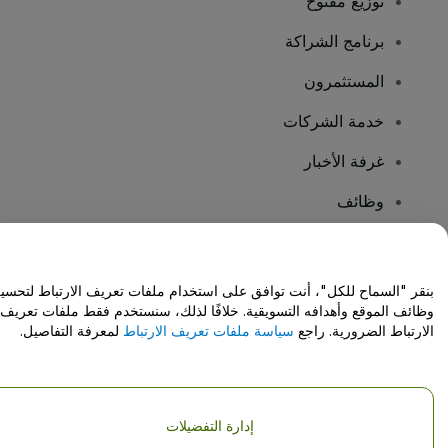
توزيع مفتوح
برنامج الشراكة
المستثمرون
خدمة الشركات
غرفة الأخبار
وظائف
هل لديك أسئلة؟
بنقر "السماح للكل"، أنت توافق على استخدام ملفات تعريف الارتباط لتحسي
وظائف الموقع وأهدافه التسويقية. خلافًا لذلك، سنستخدم فقط ملفات تعريف
مركز المساعدة / اتصل بنا
الارتباط الضرورية. راجع
سياسة ملفات تعريف الارتباط
لمعرفة التفاصيل.
إدارة التفضيلات
حقوق النشر © شركة فياجوجو المحدودة 2026
تفاصيل الشركة