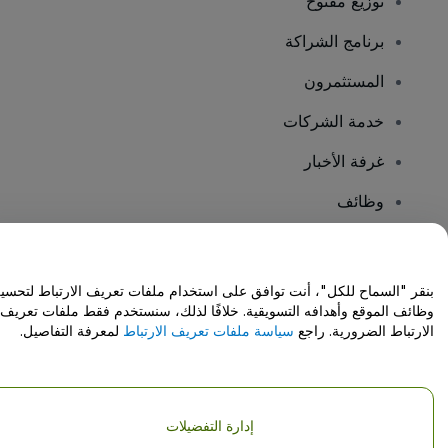
توزيع مفتوح
برنامج الشراكة
المستثمرون
خدمة الشركات
غرفة الأخبار
وظائف
هل لديك أسئلة؟
بنقر "السماح للكل"، أنت توافق على استخدام ملفات تعريف الارتباط لتحسي
وظائف الموقع وأهدافه التسويقية. خلافًا لذلك، سنستخدم فقط ملفات تعريف
مركز المساعدة / اتصل بنا
الارتباط الضرورية. راجع
سياسة ملفات تعريف الارتباط
لمعرفة التفاصيل.
إدارة التفضيلات
حقوق النشر © شركة فياجوجو المحدودة 2026
تفاصيل الشركة