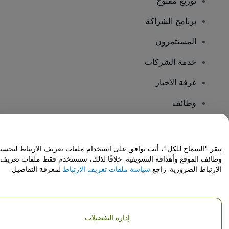
توزيع مفتوح
برنامج الشراكة
المستثمرون
خدمة الشركات
غرفة الأخبار
وظائف
هل لديك أسئلة؟
بنقر "السماح للكل"، أنت توافق على استخدام ملفات تعريف الارتباط لتحسي
وظائف الموقع وأهدافه التسويقية. خلافًا لذلك، سنستخدم فقط ملفات تعريف
مركز المساعدة / اتصل بنا
الارتباط الضرورية. راجع
سياسة ملفات تعريف الارتباط
لمعرفة التفاصيل.
إدارة التفضيلات
حقوق النشر © شركة فياجوجو المحدودة 2026
تفاصيل الشركة