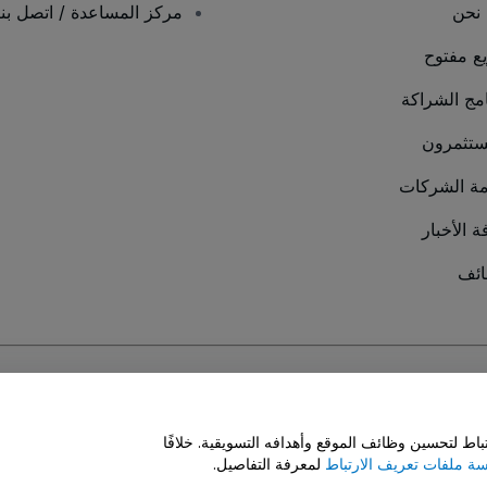
نحن
مركز المساعدة / اتصل بنا
يع مفتوح
امج الشراكة
ستثمرون
ة الشركات
ة الأخبار
ئف
سة ملفات تعريف الارتباط
و
سياسة خصوصية الجوال
ط لتحسين وظائف الموقع وأهدافه التسويقية. خلافًا
ة ملفات تعريف الارتباط
لمعرفة التفاصيل.