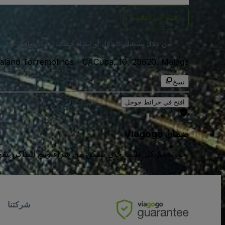
انضم إلى القائمة
من خلال تسجيل الدخول أو إنشاء حساب، فإنك توافق على
ا
C/ Cuba, 10, 29620, Malaga, اسبانيا
-
aland Torremolinos
نسخ
افتح في خرائط جوجل
ضمان Viagogo
نحن ندعم كل طلب حتى تتمكن من شراء وبيع التذاكر بثقة كامل
شركتنا