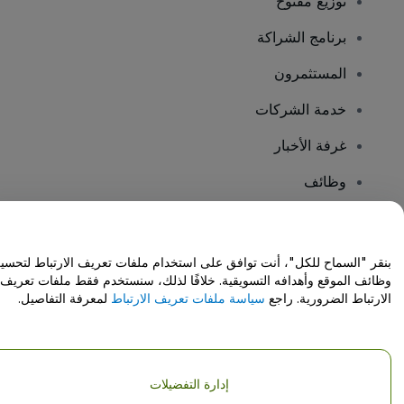
توزيع مفتوح
برنامج الشراكة
المستثمرون
خدمة الشركات
غرفة الأخبار
وظائف
هل لديك أسئلة؟
بنقر "السماح للكل"، أنت توافق على استخدام ملفات تعريف الارتباط لتحسي
وظائف الموقع وأهدافه التسويقية. خلافًا لذلك، سنستخدم فقط ملفات تعريف
مركز المساعدة / اتصل بنا
الارتباط الضرورية. راجع
سياسة ملفات تعريف الارتباط
لمعرفة التفاصيل.
إدارة التفضيلات
حقوق النشر © شركة فياجوجو المحدودة 2026
تفاصيل الشركة