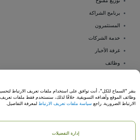
توزيع مفتوح
برنامج الشراكة
المستثمرون
خدمة الشركات
غرفة الأخبار
وظائف
هل لديك أسئلة؟
بنقر "السماح للكل"، أنت توافق على استخدام ملفات تعريف الارتباط لتحسي
وظائف الموقع وأهدافه التسويقية. خلافًا لذلك، سنستخدم فقط ملفات تعريف
مركز المساعدة / اتصل بنا
الارتباط الضرورية. راجع
سياسة ملفات تعريف الارتباط
لمعرفة التفاصيل.
إدارة التفضيلات
حقوق النشر © شركة فياجوجو المحدودة 2026
تفاصيل الشركة