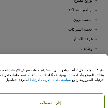
توزيع مفتوح
برنامج الشراكة
المستثمرون
خدمة الشركات
غرفة الأخبار
وظائف
هل لديك أسئلة؟
بنقر "السماح للكل"، أنت توافق على استخدام ملفات تعريف الارتباط لتحسي
وظائف الموقع وأهدافه التسويقية. خلافًا لذلك، سنستخدم فقط ملفات تعريف
مركز المساعدة / اتصل بنا
الارتباط الضرورية. راجع
سياسة ملفات تعريف الارتباط
لمعرفة التفاصيل.
إدارة التفضيلات
حقوق النشر © شركة فياجوجو المحدودة 2026
تفاصيل الشركة