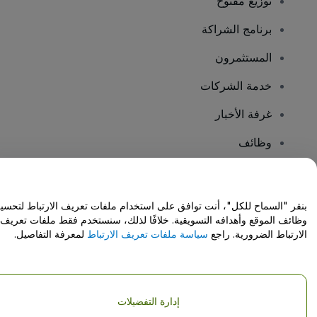
توزيع مفتوح
برنامج الشراكة
المستثمرون
خدمة الشركات
غرفة الأخبار
وظائف
هل لديك أسئلة؟
بنقر "السماح للكل"، أنت توافق على استخدام ملفات تعريف الارتباط لتحسي
وظائف الموقع وأهدافه التسويقية. خلافًا لذلك، سنستخدم فقط ملفات تعريف
مركز المساعدة / اتصل بنا
الارتباط الضرورية. راجع
سياسة ملفات تعريف الارتباط
لمعرفة التفاصيل.
إدارة التفضيلات
حقوق النشر © شركة فياجوجو المحدودة 2026
تفاصيل الشركة