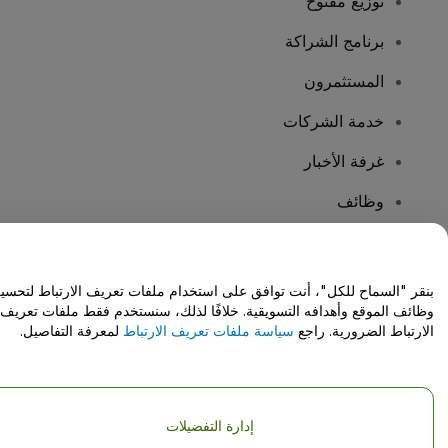
توزيع مفتوح
برنامج الشراكة
المستثمرون
خدمة الشركات
غرفة الأخبار
وظائف
هل لديك أسئلة؟
بنقر "السماح للكل"، أنت توافق على استخدام ملفات تعريف الارتباط لتحسي
وظائف الموقع وأهدافه التسويقية. خلافًا لذلك، سنستخدم فقط ملفات تعريف
مركز المساعدة / اتصل بنا
الارتباط الضرورية. راجع
سياسة ملفات تعريف الارتباط
لمعرفة التفاصيل.
إدارة التفضيلات
حقوق النشر © شركة فياجوجو المحدودة 2026
تفاصيل الشركة