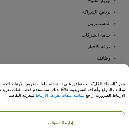
توزيع مفتوح
برنامج الشراكة
المستثمرون
خدمة الشركات
غرفة الأخبار
وظائف
هل لديك أسئلة؟
بنقر "السماح للكل"، أنت توافق على استخدام ملفات تعريف الارتباط لتحسي
وظائف الموقع وأهدافه التسويقية. خلافًا لذلك، سنستخدم فقط ملفات تعريف
مركز المساعدة / اتصل بنا
الارتباط الضرورية. راجع
سياسة ملفات تعريف الارتباط
لمعرفة التفاصيل.
إدارة التفضيلات
حقوق النشر © شركة فياجوجو المحدودة 2026
تفاصيل الشركة