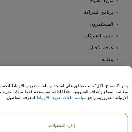
توزيع مفتوح
برنامج الشراكة
المستثمرون
خدمة الشركات
غرفة الأخبار
وظائف
هل لديك أسئلة؟
بنقر "السماح للكل"، أنت توافق على استخدام ملفات تعريف الارتباط لتحسي
وظائف الموقع وأهدافه التسويقية. خلافًا لذلك، سنستخدم فقط ملفات تعريف
مركز المساعدة / اتصل بنا
الارتباط الضرورية. راجع
سياسة ملفات تعريف الارتباط
لمعرفة التفاصيل.
إدارة التفضيلات
حقوق النشر © شركة فياجوجو المحدودة 2026
تفاصيل الشركة