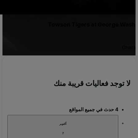
Towson Tigers at George Wash
Charl
لا توجد فعاليات قريبة منك
4 حدث في جميع المواقع
أكتوبر
7