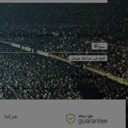
انضم إلى القائمة
من خلال تسجيل الدخول أو إنشاء حساب، فإنك توافق على
ا
1111 Round Lake Road, Brillion, Brillion, 54110, الولايات المتحدة الامريكية
-
e)
نسخ
افتح في خرائط جوجل
ضمان Viagogo
نحن ندعم كل طلب حتى تتمكن من شراء وبيع التذاكر بثقة كامل
شركتنا