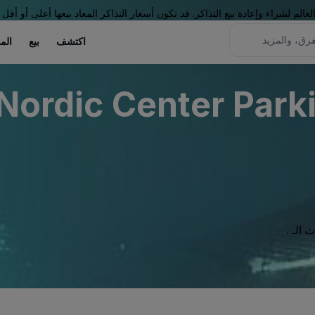
لم لشراء وإعادة بيع التذاكر. قد تكون أسعار التذاكر المعاد بيعها أعلى أو أقل 
اكتشف
بيع
الم
Nordic Center Parki
الـ .