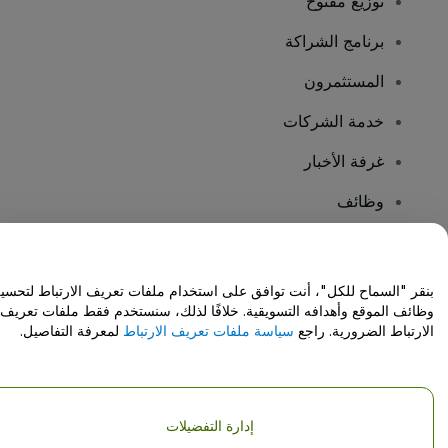
توزيع مفتوح
برنامج الشراكة
المستثمرون
خدمة الشركات
غرفة الأخبار
وظائف
هل لديك أسئلة؟
بنقر "السماح للكل"، أنت توافق على استخدام ملفات تعريف الارتباط لتحسي
وظائف الموقع وأهدافه التسويقية. خلافًا لذلك، سنستخدم فقط ملفات تعريف
مركز المساعدة / اتصل بنا
الارتباط الضرورية. راجع
سياسة ملفات تعريف الارتباط
لمعرفة التفاصيل.
إدارة التفضيلات
حقوق النشر © شركة فياجوجو المحدودة 2026
تفاصيل الشركة