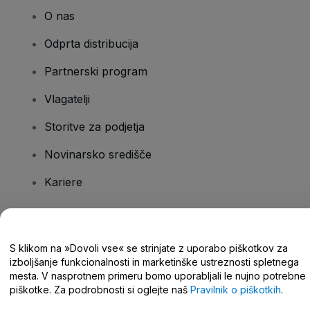
O nas
Odprta distribucija
Partnerski program
Vlagatelji
Storitve za podjetja
Novinarsko središče
Kariere
Imate vprašanja?
S klikom na »Dovoli vse« se strinjate z uporabo piškotkov za
izboljšanje funkcionalnosti in marketinške ustreznosti spletnega
Središče za pomoč/stik z nami
mesta. V nasprotnem primeru bomo uporabljali le nujno potrebne
piškotke. Za podrobnosti si oglejte naš
Pravilnik o piškotkih
.