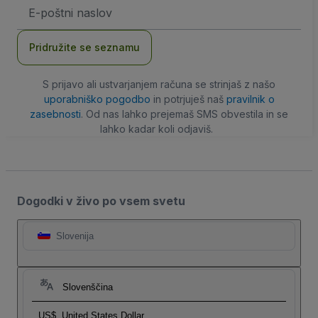
Email
naslov
Pridružite se seznamu
S prijavo ali ustvarjanjem računa se strinjaš z našo
uporabniško pogodbo
in potrjuješ naš
pravilnik o
zasebnosti
. Od nas lahko prejemaš SMS obvestila in se
lahko kadar koli odjaviš.
Dogodki v živo po vsem svetu
Slovenija
Slovenščina
US$
United States Dollar