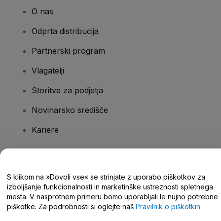
O nas
Odprta distribucija
Partnerski program
Vlagatelji
Storitve za podjetja
Novinarsko središče
Kariere
Imate vprašanja?
S klikom na »Dovoli vse« se strinjate z uporabo piškotkov za
izboljšanje funkcionalnosti in marketinške ustreznosti spletnega
Središče za pomoč/stik z nami
mesta. V nasprotnem primeru bomo uporabljali le nujno potrebne
piškotke. Za podrobnosti si oglejte naš
Pravilnik o piškotkih
.