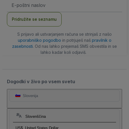
Email
naslov
Pridružite se seznamu
S prijavo ali ustvarjanjem računa se strinjaš z našo
uporabniško pogodbo
in potrjuješ naš
pravilnik o
zasebnosti
. Od nas lahko prejemaš SMS obvestila in se
lahko kadar koli odjaviš.
Dogodki v živo po vsem svetu
Slovenija
Slovenščina
US$
United States Dollar