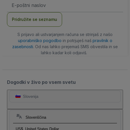
Email
naslov
Pridružite se seznamu
S prijavo ali ustvarjanjem računa se strinjaš z našo
uporabniško pogodbo
in potrjuješ naš
pravilnik o
zasebnosti
. Od nas lahko prejemaš SMS obvestila in se
lahko kadar koli odjaviš.
Dogodki v živo po vsem svetu
Slovenija
Slovenščina
US$
United States Dollar