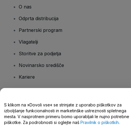
O nas
Odprta distribucija
Partnerski program
Vlagatelji
Storitve za podjetja
Novinarsko središče
Kariere
Imate vprašanja?
S klikom na »Dovoli vse« se strinjate z uporabo piškotkov za
izboljšanje funkcionalnosti in marketinške ustreznosti spletnega
Središče za pomoč/stik z nami
mesta. V nasprotnem primeru bomo uporabljali le nujno potrebne
piškotke. Za podrobnosti si oglejte naš
Pravilnik o piškotkih
.