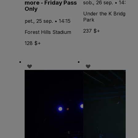
more - Friday Pass
sob., 26 sep. • 14:00
Only
Under the K Bridge
Park
pet., 25 sep. • 14:15
237 $+
Forest Hills Stadium
128 $+