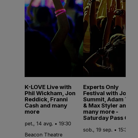
K-LOVE Live with
Experts Only
Phil Wickham, Jon
Festival with John
Reddick, Franni
Summit, Adam Ten
Cash and many
& Max Styler and
more
many more -
Saturday Pass Only
pet., 14 avg. • 19:30
sob., 19 sep. • 15:30
Beacon Theatre