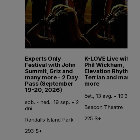
Experts Only
K-LOVE Live with
Festival with John
Phil Wickham,
Summit, Griz and
Elevation Rhythm,
many more - 2 Day
Terrian and many
Pass (September
more
19-20, 2026)
čet., 13 avg. • 19:30
sob. - ned., 19 sep. • 2
Beacon Theatre
dni
225 $+
Randalls Island Park
293 $+