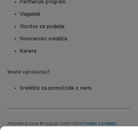
Partnerski program
Vlagatelji
Storitve za podjetja
Novinarsko središče
Kariere
Imate vprašanja?
Središče za pomoč/stik z nami
Avtorske pravice © viagogo GmbH 2026
Podatki o podjetju
Uporaba tega spletnega mesta pomeni sprejemanje
pogojev
in
Pravilnik o zasebnosti
in
Pravilnik o piškotkih
in
Pravilnik o