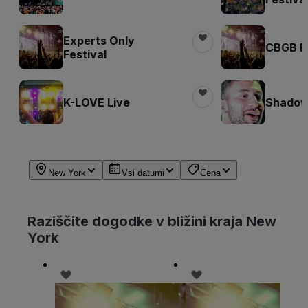
Experts Only
CBGB Fe
Festival
K-LOVE Live
Shadow 
New York
Vsi datumi
Cena
Raziščite dogodke v bližini kraja New
York