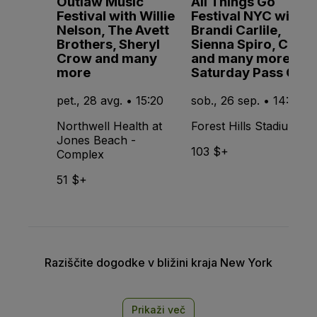
Outlaw Music
All Things Go
Festival with Willie
Festival NYC with
Nelson, The Avett
Brandi Carlile,
Brothers, Sheryl
Sienna Spiro, CMAT
Crow and many
and many more -
more
Saturday Pass Only
pet., 28 avg. • 15:20
sob., 26 sep. • 14:15
Northwell Health at
Forest Hills Stadium
Jones Beach -
103 $+
Complex
51 $+
Raziščite dogodke v bližini kraja New York
Prikaži več