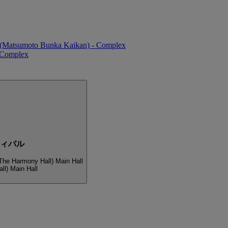
ll (Matsumoto Bunka Kaikan) - Complex
- Complex
ティバル
The Harmony Hall) Main Hall
ll) Main Hall