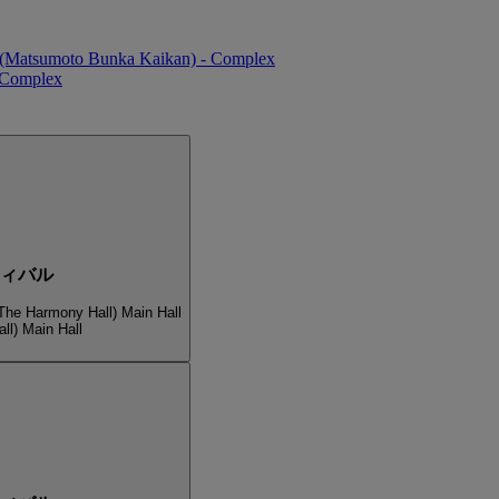
ll (Matsumoto Bunka Kaikan) - Complex
- Complex
ティバル
The Harmony Hall) Main Hall
ll) Main Hall