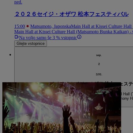
ned.
２０２６セイジ・オザワ 松本フェスティバル
15:00
Matsumoto, Japonska
Main Hall at Kissei Culture Ha
Main Hall at Kissei Culture Hall (Matsumoto Bunka Kaikan) 
Na voljo samo še 3 % vstopnic
Glejte vstopnice
sep.
2
sre.
２０２６セイジ・オザワ 松本フェス
18:30
Matsumoto, Japonska
Matsumoto City Music Cutural Hall (
Matsumoto City Music Cutural Hall (The Harmony Ha
Razprodano