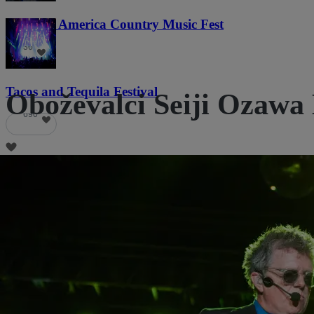
Voices of America Country Music Fest
36
Tacos and Tequila Festival
Oboževalci Seiji Ozawa 
690