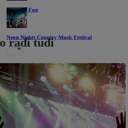
Haunted Fest
58
Neon Nights Country Music Festival
o radi tudi
6