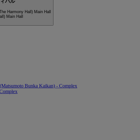
ティバル
The Harmony Hall) Main Hall
ll) Main Hall
ll (Matsumoto Bunka Kaikan) - Complex
- Complex