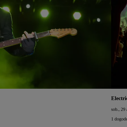
Electri
sob., 29
1 dogode