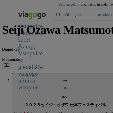
Smo največji trg za nakup in nadaljnj
Vstopnice
Seiji Ozawa Matsumoto
– koncert,
šport
&amp;
Dogodki 8
Vstopnice
za
Matsumoto
gledališče |
viagogo
tržnica
avg.
vstopnic
16
ned.
２０２６セイジ・オザワ 松本フェスティバル