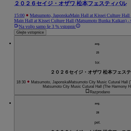
２０２６セイジ・オザワ 松本フェスティバル
15:00
Matsumoto, Japonska
Main Hall at Kissei Culture Ha
Main Hall at Kissei Culture Hall (Matsumoto Bunka Kaikan) 
Na voljo samo še 3 % vstopnic
Glejte vstopnice
avg.
25
tor.
２０２６セイジ・オザワ 松本フェス
18:30
Matsumoto, Japonska
Matsumoto City Music Cutural Hall (
Matsumoto City Music Cutural Hall (The Harmony Ha
Razprodano
avg.
28
pet.