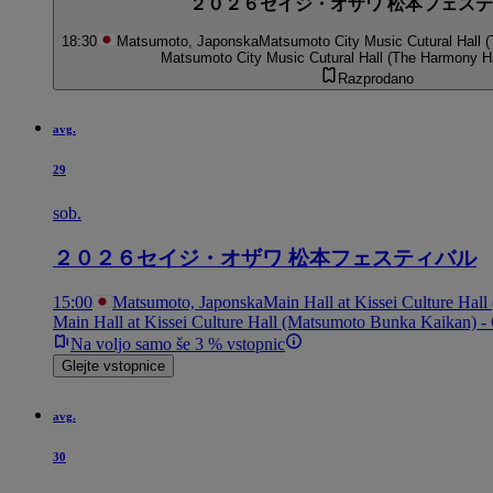
２０２６セイジ・オザワ 松本フェス
18:30
Matsumoto, Japonska
Matsumoto City Music Cutural Hall (
Matsumoto City Music Cutural Hall (The Harmony Ha
Razprodano
avg.
29
sob.
２０２６セイジ・オザワ 松本フェスティバル
15:00
Matsumoto, Japonska
Main Hall at Kissei Culture Ha
Main Hall at Kissei Culture Hall (Matsumoto Bunka Kaikan) 
Na voljo samo še 3 % vstopnic
Glejte vstopnice
avg.
30