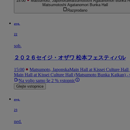
15:00
Matsumoto, Japonska
Matsumotoshi Agatanomori Bunka H
Matsumotoshi Agatanomori Bunka Hall
Razprodano
avg.
22
sob.
２０２６セイジ・オザワ 松本フェスティバル
15:00
Matsumoto, Japonska
Main Hall at Kissei Culture Ha
Main Hall at Kissei Culture Hall (Matsumoto Bunka Kaikan) 
Na voljo samo še 2 % vstopnic
Glejte vstopnice
avg.
23
ned.