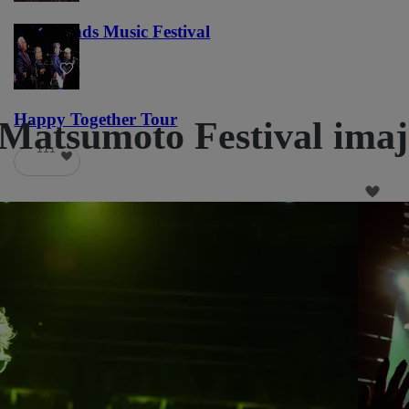
Lost Lands Music Festival
121
Happy Together Tour
Matsumoto Festival imaj
111