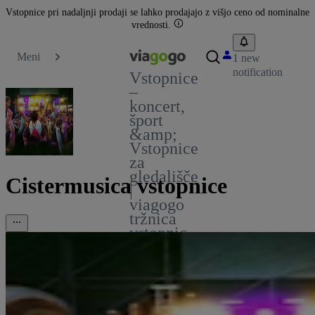
Vstopnice pri nadaljnji prodaji se lahko prodajajo z višjo ceno od nominalne
vrednosti.
Meni
1 new
notification
Vstopnice
–
koncert,
šport
&amp;
Vstopnice
za
gledališče
Cistermusica vstopnice
|
viagogo
tržnica
vstopnic