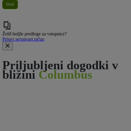
Sledi
Želiš boljše predloge za vstopnice?
Prijavi se/ustvari račun
Priljubljeni dogodki v
bližini
Columbus