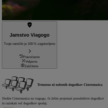
Jamstvo Viagogo
Tvoje naročilo je 100-% zagotovljeno
Pravočasno
Veljavno
Zaščiteno
Trenutno ni nobenih dogodkov Cistermusica
Sledite Cistermusica na viagogo, če želite prejemati posodobitve dogodkov
in raziskati več dogodkov spodaj.