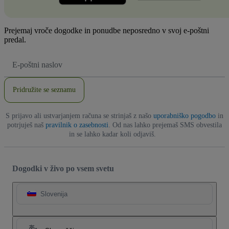
Prejemaj vroče dogodke in ponudbe neposredno v svoj e-poštni
predal.
Email
naslov
Pridružite se seznamu
S prijavo ali ustvarjanjem računa se strinjaš z našo
uporabniško pogodbo
in
potrjuješ naš
pravilnik o zasebnosti
. Od nas lahko prejemaš SMS obvestila
in se lahko kadar koli odjaviš.
Dogodki v živo po vsem svetu
Slovenija